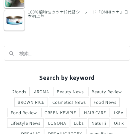
100%植物性のツナ!?代替シーフード「OMNIツナ」日
本初上陸
検
索
…
Search by keyword
2foods
AROMA
Beauty News
Beauty Review
BROWN RICE
Cosmetics News
Food News
Food Review
GREEN KEWPIE
HAIR CARE
IKEA
Lifestyle News
LOGONA
Lubs
Naturli
Oisix
ORGANIC
ORGANIC STORY
ovgo Baker