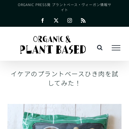
Skip
ORGANIC PRESS発 プラントベース・ヴィーガン情報サ
イト
to
content
Facebook
X
Instagram
Rss
イケアのプラントベースひき肉を試
してみた！