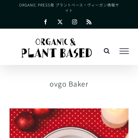
Skip
ORGANIC PRESS発 プラントベース・ヴィーガン情報サ
イト
to
content
Facebook
X
Instagram
Rss
ovgo Baker