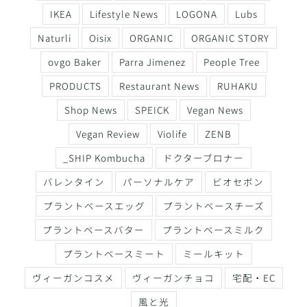
IKEA
Lifestyle News
LOGONA
Lubs
Naturli
Oisix
ORGANIC
ORGANIC STORY
ovgo Baker
Parra Jimenez
People Tree
PRODUCTS
Restaurant News
RUHAKU
Shop News
SPEICK
Vegan News
Vegan Review
Violife
ZENB
_SHIP Kombucha
ドクターブロナー
バレンタイン
パーソナルケア
ビオセボン
プラントベースエッグ
プラントベースチーズ
プラントベースバター
プラントベースミルク
プラントベースミート
ミールキット
ヴィーガンコスメ
ヴィーガンチョコ
宅配・EC
風と光