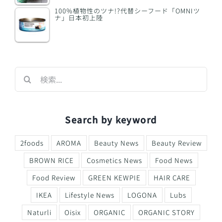
100%植物性のツナ!?代替シーフード「OMNIツ
ナ」日本初上陸
検
索
…
Search by keyword
2foods
AROMA
Beauty News
Beauty Review
BROWN RICE
Cosmetics News
Food News
Food Review
GREEN KEWPIE
HAIR CARE
IKEA
Lifestyle News
LOGONA
Lubs
Naturli
Oisix
ORGANIC
ORGANIC STORY