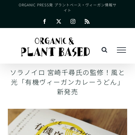
Skip
ORGANIC PRESS発 プラントベース・ヴィーガン情報サ
イト
to
content
Facebook
X
Instagram
Rss
ソラノイロ 宮崎千尋氏の監修！風と
光「有機ヴィーガンカレーうどん」
新発売