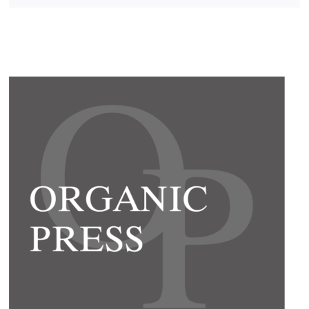
メ
ー
ル