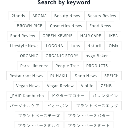
Search by keyword
2foods
AROMA
Beauty News
Beauty Review
BROWN RICE
Cosmetics News
Food News
Food Review
GREEN KEWPIE
HAIR CARE
IKEA
Lifestyle News
LOGONA
Lubs
Naturli
Oisix
ORGANIC
ORGANIC STORY
ovgo Baker
Parra Jimenez
People Tree
PRODUCTS
Restaurant News
RUHAKU
Shop News
SPEICK
Vegan News
Vegan Review
Violife
ZENB
_SHIP Kombucha
ドクターブロナー
バレンタイン
パーソナルケア
ビオセボン
プラントベースエッグ
プラントベースチーズ
プラントベースバター
プラントベースミルク
プラントベースミート