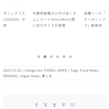
ーガニックコス
代替肉旋風の火付け役！オ
高橋ソース「
「LOGONA」ボ
ムニミート(OmniMeat)使
オーガニック
発売
い切りサイズが登場
ス」新発売
2023-12-25
|
Categories:
FOODS
,
NEWS
|
Tags:
Food News
,
ORGANIC
,
Vegan News
,
風と光
Facebook
X
Tumblr
Pinterest
電
子