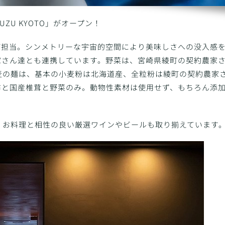
UZU KYOTO」がオープン！
が担当。シンメトリーな宇宙的空間により美味しさへの没入感
家さん達とも連携しています。野菜は、宮崎県綾町の契約農家
麦の麺は、基本の小麦粉は北海道産、全粒粉は綾町の契約農家
布と国産椎茸と野菜のみ。動物性素材は使用せず、もちろん添
、お料理と相性の良い厳選ワインやビールも取り揃えています