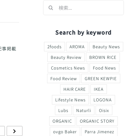
検
索
…
Search by keyword
2foods
AROMA
Beauty News
記事掲載
Beauty Review
BROWN RICE
Cosmetics News
Food News
Food Review
GREEN KEWPIE
HAIR CARE
IKEA
Lifestyle News
LOGONA
Lubs
Naturli
Oisix
ORGANIC
ORGANIC STORY
ovgo Baker
Parra Jimenez