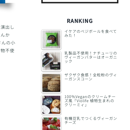
RANKING
を演出し
イケアのベジボールを食べて
さんか
みた！
さんの小
加物不使
乳製品不使用！ナチューリの
ヴィーガンバターはオーガニ
ック
。
ザクザク食感！全粒粉のヴィ
ーガンスコーン
100％Veganのクリームチー
ズ風「Violife 植物生まれの
クリーミィ」
有機豆乳でつくるヴィーガン
チーズ