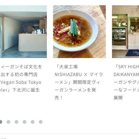
「大泉工場
「SKY HIGH
プラントベ
ISHIAZABU × マイラ
DAIKANYAMA 」がヴィ
ブランド 2f
ーメン」期間限定ヴィ
ーガンやグルテンフリ
の味覚が詰
ーガンラーメンを発
ーなフードメニューを
ニュー全7
売！
展開