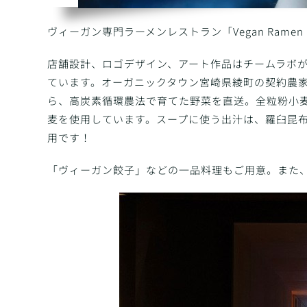
ヴィーガン専門ラーメンレストラン「Vegan Ramen 
店舗設計、ロゴデザイン、アート作品はチームラボ
ています。オーガニックタウン宮崎県綾町の契約農
ら、高炭素循環農法で育てた野菜を直送。全粒粉小
麦を使用しています。スープに使う出汁は、羅臼昆
用です！
「ヴィーガン餃子」などの一品料理もご用意。また