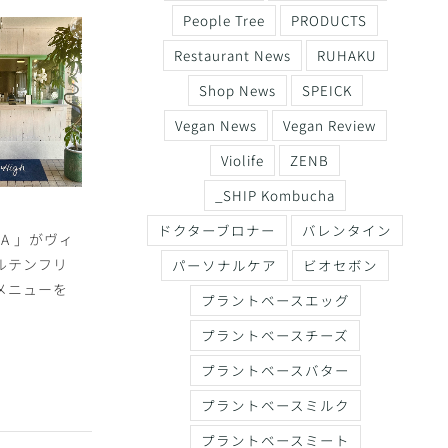
People Tree
PRODUCTS
Restaurant News
RUHAKU
Shop News
SPEICK
Vegan News
Vegan Review
Violife
ZENB
_SHIP Kombucha
ースフード
「1110 CAFE /
ヴィーガンヌードル
ドクターブロナー
バレンタイン
oodsより春
BAKERY」にてバレン
「マイラーメン」のお
まった新メ
タイン限定プラントベ
店がオープン！食べる
パーソナルケア
ビオセボン
種が登場！
ーススイーツが登場
花束“ブーケヌードル”
プラントベースエッグ
プラントベースチーズ
プラントベースバター
プラントベースミルク
プラントベースミート