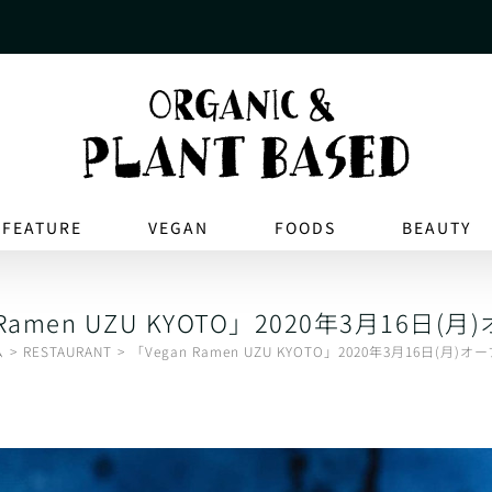
FEATURE
VEGAN
FOODS
BEAUTY
 Ramen UZU KYOTO」2020年3月16日(
ム
RESTAURANT
「Vegan Ramen UZU KYOTO」2020年3月16日(月)オ