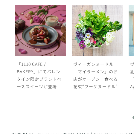
ヴィーガンヌードル
ヴィーガンそば文化を
ン
「マイラーメン」のお
創出する初の専門店
N
トベ
店がオープン！食べる
「Vegan Soba Tokyo
花束“ブーケヌードル”
Ayler」下北沢に誕生