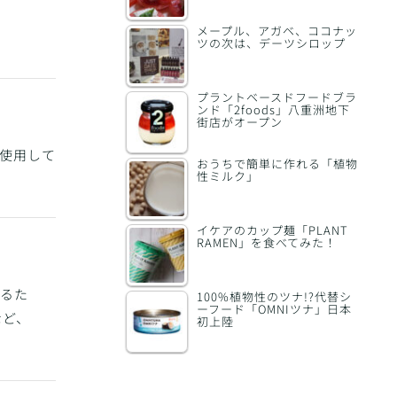
メープル、アガベ、ココナッ
ツの次は、デーツシロップ
プラントベースドフードブラ
ンド「2foods」八重洲地下
街店がオープン
を使用して
おうちで簡単に作れる「植物
性ミルク」
イケアのカップ麺「PLANT
RAMEN」を食べてみた！
なるた
100%植物性のツナ!?代替シ
ーフード「OMNIツナ」日本
など、
初上陸