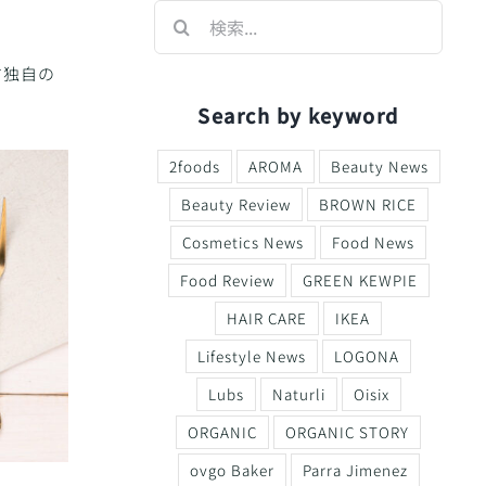
検
索
…
す独自の
Search by keyword
2foods
AROMA
Beauty News
Beauty Review
BROWN RICE
Cosmetics News
Food News
Food Review
GREEN KEWPIE
HAIR CARE
IKEA
Lifestyle News
LOGONA
Lubs
Naturli
Oisix
ORGANIC
ORGANIC STORY
ovgo Baker
Parra Jimenez