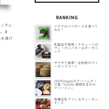
RANKING
イッチに
イケアのベジボールを食べて
みた！
す。ま
化を遂げ
乳製品不使用！ナチューリの
ヴィーガンバターはオーガニ
ック
ザクザク食感！全粒粉のヴィ
ーガンスコーン
100％Veganのクリームチー
ズ風「Violife 植物生まれの
クリーミィ」
有機豆乳でつくるヴィーガン
チーズ