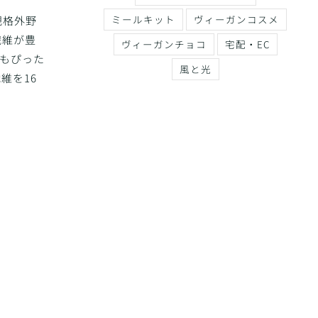
ミールキット
ヴィーガンコスメ
規格外野
繊維が豊
ヴィーガンチョコ
宅配・EC
にもぴった
風と光
維を16