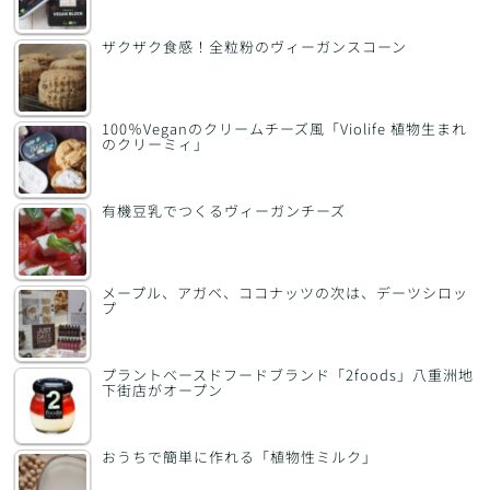
ザクザク食感！全粒粉のヴィーガンスコーン
100％Veganのクリームチーズ風「Violife 植物生まれ
のクリーミィ」
有機豆乳でつくるヴィーガンチーズ
メープル、アガベ、ココナッツの次は、デーツシロッ
プ
プラントベースドフードブランド「2foods」八重洲地
下街店がオープン
おうちで簡単に作れる「植物性ミルク」