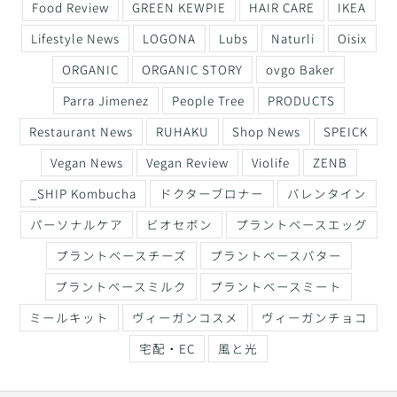
Food Review
GREEN KEWPIE
HAIR CARE
IKEA
Lifestyle News
LOGONA
Lubs
Naturli
Oisix
ORGANIC
ORGANIC STORY
ovgo Baker
Parra Jimenez
People Tree
PRODUCTS
Restaurant News
RUHAKU
Shop News
SPEICK
Vegan News
Vegan Review
Violife
ZENB
_SHIP Kombucha
ドクターブロナー
バレンタイン
パーソナルケア
ビオセボン
プラントベースエッグ
プラントベースチーズ
プラントベースバター
プラントベースミルク
プラントベースミート
ミールキット
ヴィーガンコスメ
ヴィーガンチョコ
宅配・EC
風と光