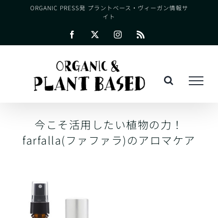
Skip
ORGANIC PRESS発 プラントベース・ヴィーガン情報サ
イト
to
content
Facebook
X
Instagram
Rss
今こそ活用したい植物の力！
farfalla(ファファラ)のアロマケア