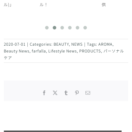
ペタル)」
ル！
供
2020-07-01
|
Categories:
BEAUTY
,
NEWS
|
Tags:
AROMA
,
Beauty News
,
farfalla
,
Lifestyle News
,
PRODUCTS
,
パーソナル
ケア
Facebook
X
Tumblr
Pinterest
電
子
メ
ー
ル