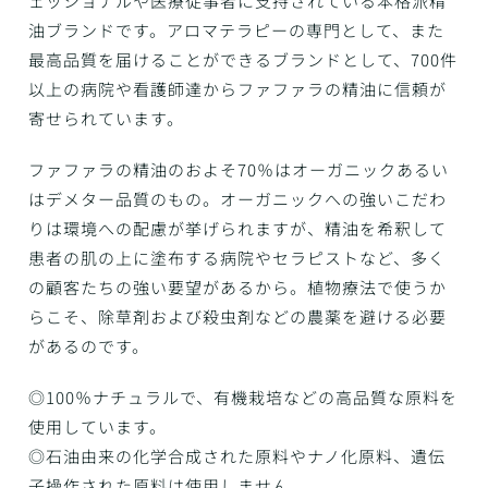
ェッショナルや医療従事者に支持されている本格派精
油ブランドです。アロマテラピーの専門として、また
最高品質を届けることができるブランドとして、700件
以上の病院や看護師達からファファラの精油に信頼が
寄せられています。
ファファラの精油のおよそ70％はオーガニックあるい
はデメター品質のもの。オーガニックへの強いこだわ
りは環境への配慮が挙げられますが、精油を希釈して
患者の肌の上に塗布する病院やセラピストなど、多く
の顧客たちの強い要望があるから。植物療法で使うか
らこそ、除草剤および殺虫剤などの農薬を避ける必要
があるのです。
◎100％ナチュラルで、有機栽培などの高品質な原料を
使用しています。
◎石油由来の化学合成された原料やナノ化原料、遺伝
子操作された原料は使用しません。