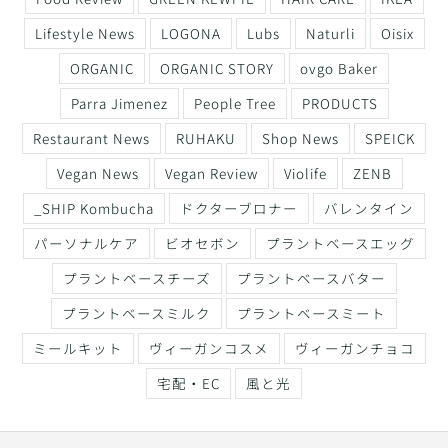
Lifestyle News
LOGONA
Lubs
Naturli
Oisix
ORGANIC
ORGANIC STORY
ovgo Baker
Parra Jimenez
People Tree
PRODUCTS
Restaurant News
RUHAKU
Shop News
SPEICK
Vegan News
Vegan Review
Violife
ZENB
_SHIP Kombucha
ドクターブロナー
バレンタイン
パーソナルケア
ビオセボン
プラントベースエッグ
プラントベースチーズ
プラントベースバター
プラントベースミルク
プラントベースミート
ミールキット
ヴィーガンコスメ
ヴィーガンチョコ
宅配・EC
風と光