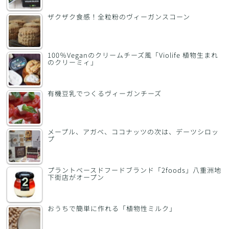
ザクザク食感！全粒粉のヴィーガンスコーン
100％Veganのクリームチーズ風「Violife 植物生まれ
のクリーミィ」
有機豆乳でつくるヴィーガンチーズ
メープル、アガベ、ココナッツの次は、デーツシロッ
プ
プラントベースドフードブランド「2foods」八重洲地
下街店がオープン
おうちで簡単に作れる「植物性ミルク」