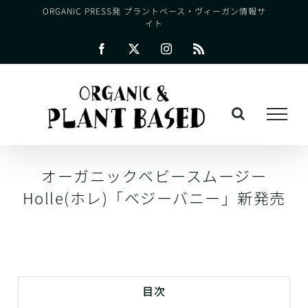
Skip
ORGANIC PRESS発 プラントベース・ヴィーガン情報サ
イト
to
content
Facebook
X
Instagram
Rss
オーガニックベビースムージー
Holle(ホレ)「ベジーバニー」新発売
目次