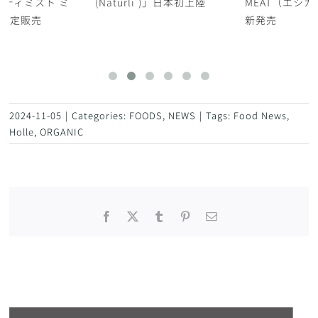
ボディミスト ミ
(Naturli’)」日本初上陸
MEAT（エシ
限定販売
新発売
2024-11-05
|
Categories:
FOODS
,
NEWS
|
Tags:
Food News
,
Holle
,
ORGANIC
Facebook
X
Tumblr
Pinterest
電
子
メ
ー
ル