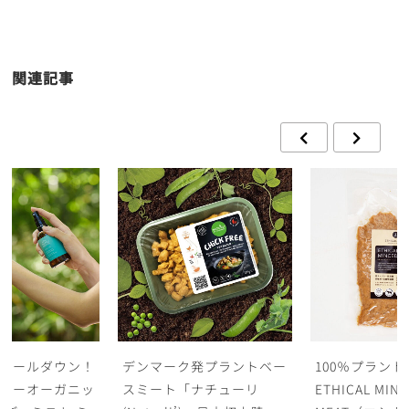
関連記事
クールダウン！
デンマーク発プラントベー
100％プラン
ターオーガニッ
スミート「ナチューリ
ETHICAL MINC