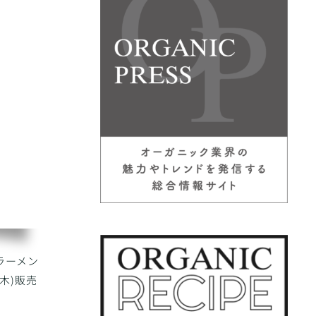
ラーメン
木)販売