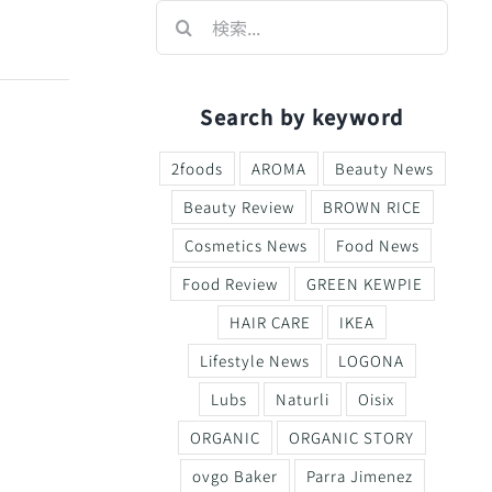
検
索
…
Search by keyword
2foods
AROMA
Beauty News
Beauty Review
BROWN RICE
Cosmetics News
Food News
Food Review
GREEN KEWPIE
HAIR CARE
IKEA
Lifestyle News
LOGONA
Lubs
Naturli
Oisix
ORGANIC
ORGANIC STORY
ovgo Baker
Parra Jimenez