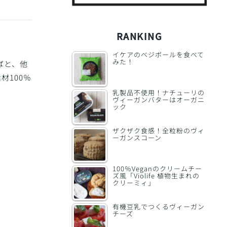
RANKING
イケアのベジボールを食べて
みた！
ばと、他
100％
乳製品不使用！ナチューリの
ヴィーガンバターはオーガニ
ック
ザクザク食感！全粒粉のヴィ
ーガンスコーン
100％Veganのクリームチー
ズ風「Violife 植物生まれの
クリーミィ」
有機豆乳でつくるヴィーガン
チーズ