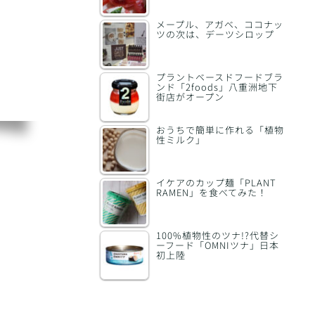
メープル、アガベ、ココナッ
ツの次は、デーツシロップ
プラントベースドフードブラ
ンド「2foods」八重洲地下
街店がオープン
おうちで簡単に作れる「植物
性ミルク」
イケアのカップ麺「PLANT
RAMEN」を食べてみた！
100%植物性のツナ!?代替シ
ーフード「OMNIツナ」日本
初上陸